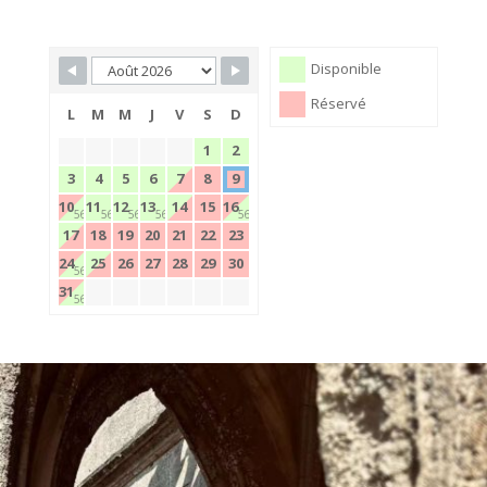
Skip Booking Form
Disponible
Réservé
L
M
M
J
V
S
D
1
2
3
4
5
6
7
8
9
1
1
1
1
1
10
11
12
13
14
15
16
560€
560€
560€
560€
560€
17
18
19
20
21
22
23
1
24
25
26
27
28
29
30
560€
1
31
560€