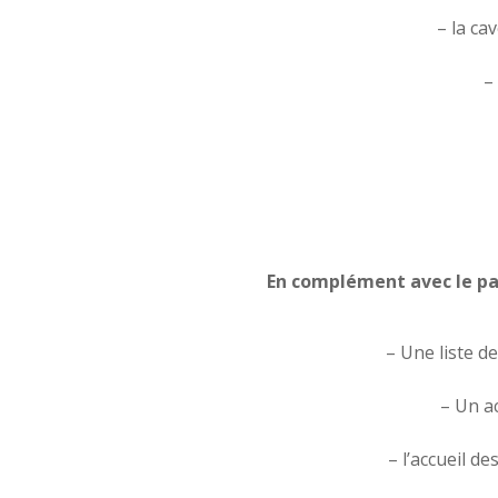
– la ca
–
En complément avec le pac
– Une liste d
– Un a
– l’accueil d