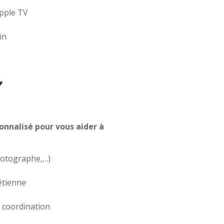
Apple TV
in
onnalisé pour vous aider à
photographe,…)
étienne
r coordination