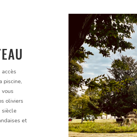
TEAU
n accès
a piscine,
n vous
s oliviers
 siècle
landaises et