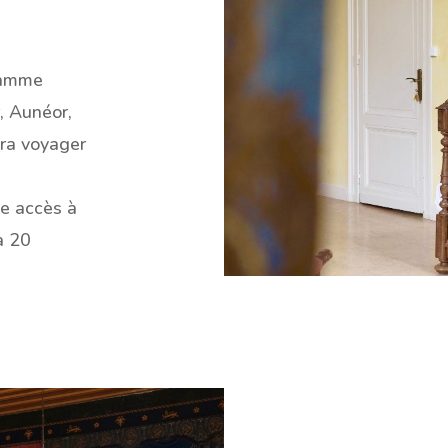
gamme
, Aunéor,
era voyager
ne accès à
à 20