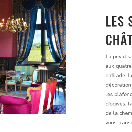
LES 
CHÂ
La privati
aux quatre
enfilade. L
décoration
les plafond
d’ogives, l
de la chem
vous trans